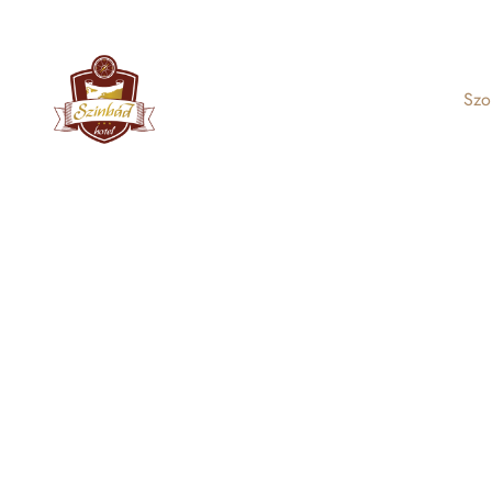
7624 Pécs, Klimó György u. 9.
+36 72 221 110
szinbad
Főoldal
Szobáink
Szo