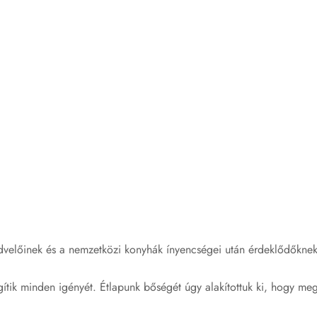
velőinek és a nemzetközi konyhák ínyencségei után érdeklődőknek 
elégítik minden igényét. Étlapunk bőségét úgy alakítottuk ki, hogy 